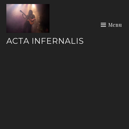
Skip
to
content
Menu
ACTA INFERNALIS