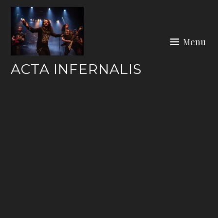
Skip
to
content
Menu
ACTA INFERNALIS