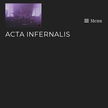
Skip
to
content
Menu
ACTA INFERNALIS