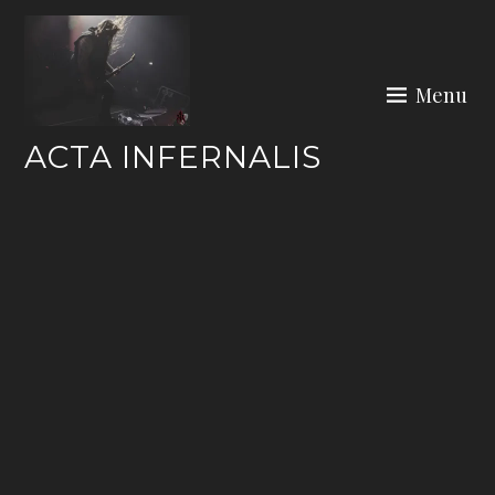
Skip
to
content
Menu
ACTA INFERNALIS