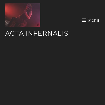
Skip
to
content
Menu
ACTA INFERNALIS