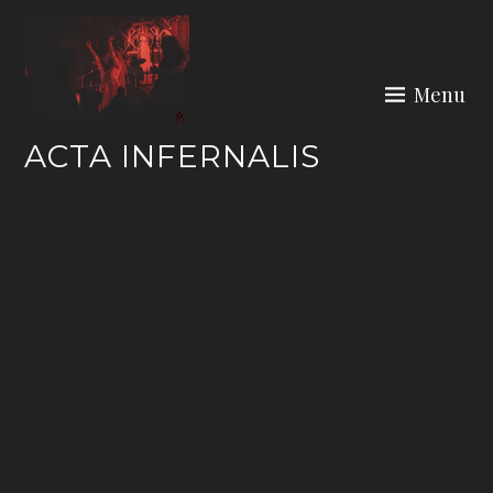
Skip
to
content
Menu
ACTA INFERNALIS