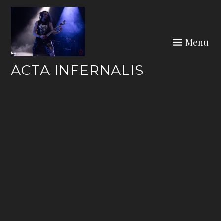
Skip
to
content
Menu
ACTA INFERNALIS