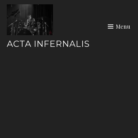
Skip
to
content
Menu
ACTA INFERNALIS