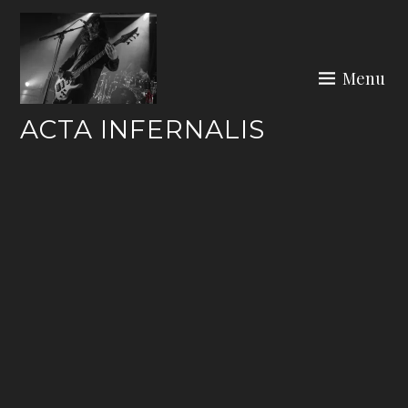
Skip
to
content
Menu
ACTA INFERNALIS