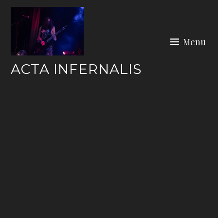
Skip
to
content
Menu
ACTA INFERNALIS