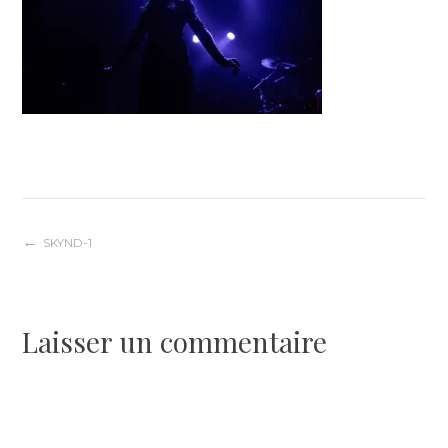
Navigation
SKYND-1
de
Laisser un commentaire
l’article