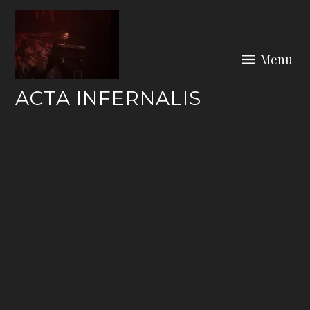
Skip
to
content
Menu
ACTA INFERNALIS