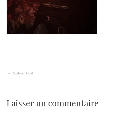
Navigation
Soilwork-61
de
Laisser un commentaire
l’article