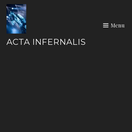
Skip
to
content
Menu
ACTA INFERNALIS