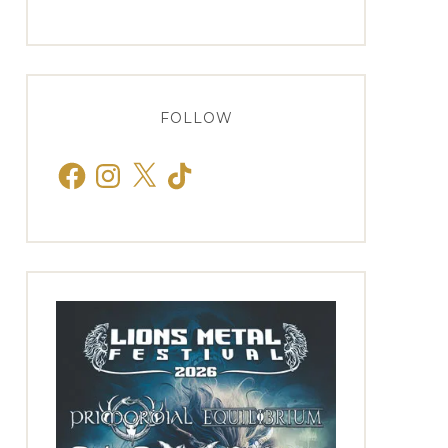
FOLLOW
Facebook
Instagram
X
TikTok