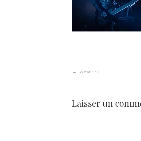
Navigation
Solstafir-39
de
Laisser un comm
l’article