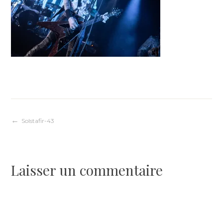
Navigation
Solstafir-43
de
Laisser un commentaire
l’article