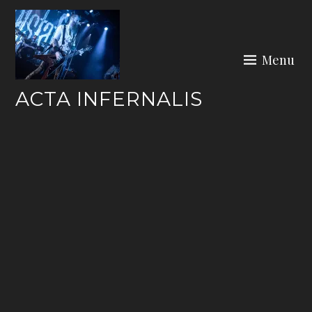
Skip
to
content
Menu
ACTA INFERNALIS