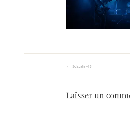
Navigation
Solstafir-46
de
Laisser un comm
l’article