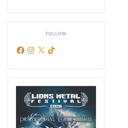
FOLLOW
Facebook
Instagram
X
TikTok