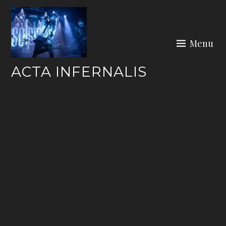
Skip
to
content
Menu
ACTA INFERNALIS