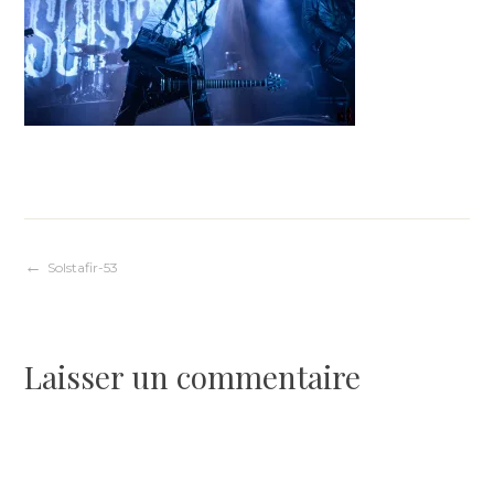
Navigation
Solstafir-53
de
Laisser un commentaire
l’article