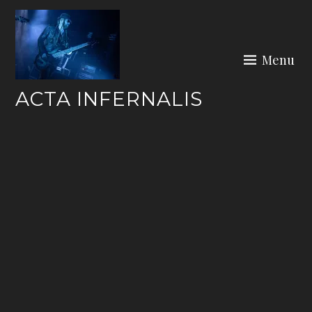
Skip
to
content
Menu
ACTA INFERNALIS