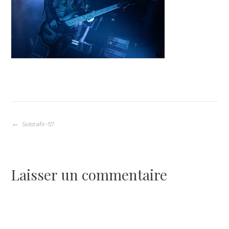
Navigation
Solstafir-57
de
Laisser un commentaire
l’article