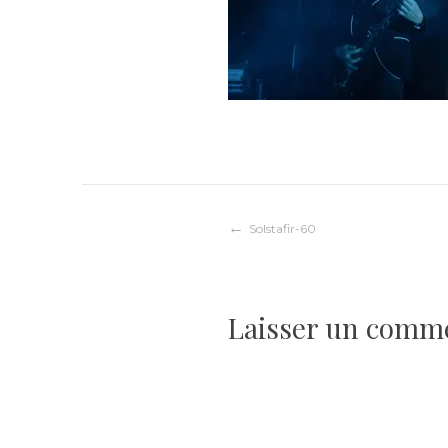
Navigation
Solstafir-60
de
Laisser un comm
l’article