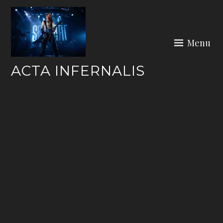
Skip
to
content
Menu
ACTA INFERNALIS