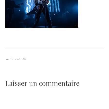
Navigation
Solstafir-67
de
Laisser un commentaire
l’article