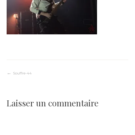
Navigation
Souffre-44
de
Laisser un commentaire
l’article