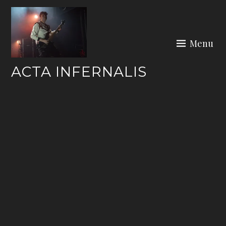
Skip
to
content
Menu
ACTA INFERNALIS