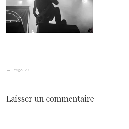
Navigation
Strigoi-29
de
Laisser un commentaire
l’article