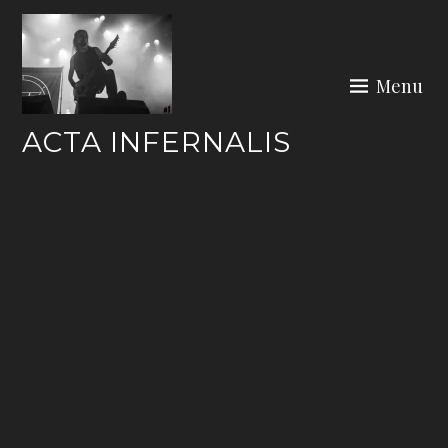
Skip
to
content
Menu
ACTA INFERNALIS