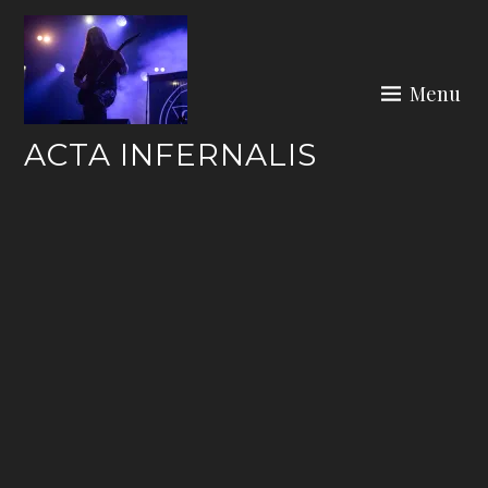
Skip
to
content
Menu
ACTA INFERNALIS