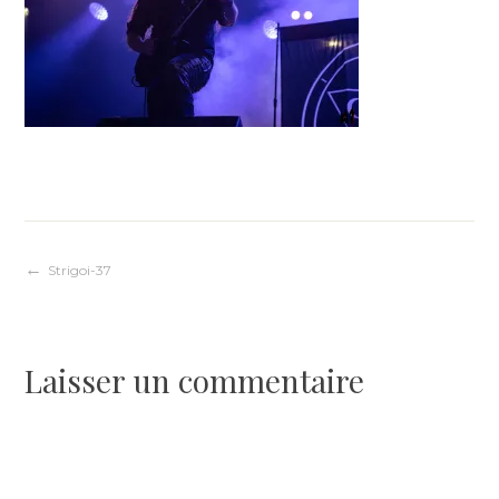
Navigation
Strigoi-37
de
Laisser un commentaire
l’article