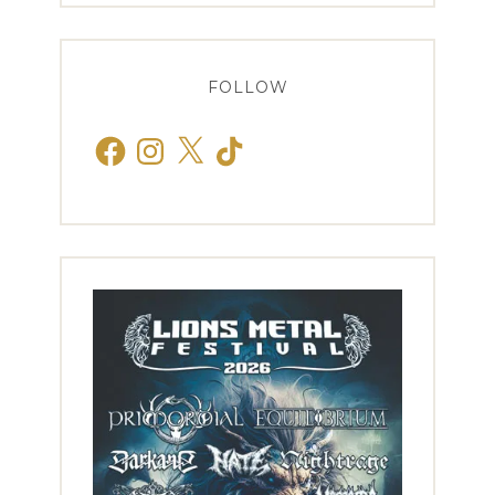
FOLLOW
Facebook
Instagram
X
TikTok