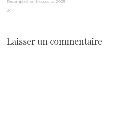
Decomposition-Motocultor2025-
de
24
l’article
Laisser un commentaire