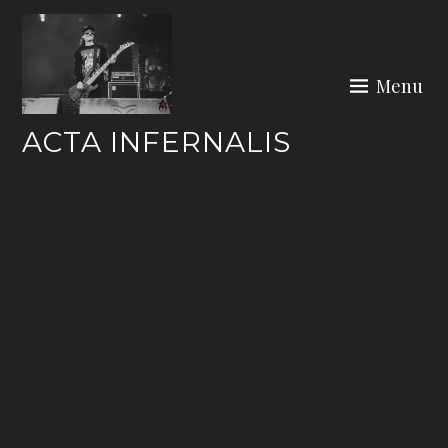
Skip
to
content
Menu
ACTA INFERNALIS