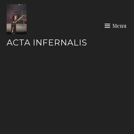
Skip
to
content
Menu
ACTA INFERNALIS