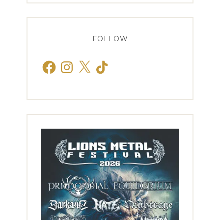
FOLLOW
Facebook
Instagram
X
TikTok