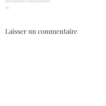
Decomposition-Motocultor2025-
de
36
l’article
Laisser un commentaire