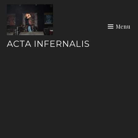
Skip
to
content
Menu
ACTA INFERNALIS