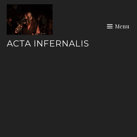
Skip
to
content
Menu
ACTA INFERNALIS