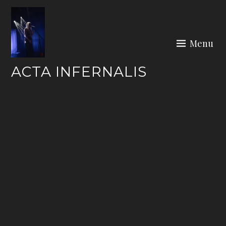
Skip
to
content
Menu
ACTA INFERNALIS