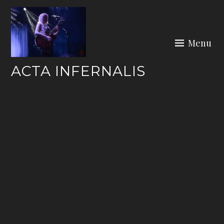
Skip
to
content
Menu
ACTA INFERNALIS