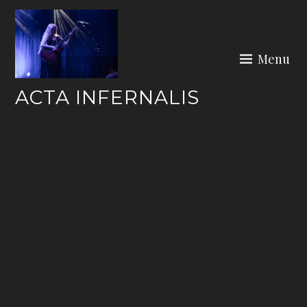
Skip
to
content
Menu
ACTA INFERNALIS