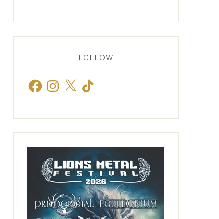
FOLLOW
Facebook
Instagram
X
TikTok