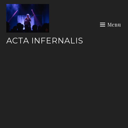
Skip
to
content
Menu
ACTA INFERNALIS