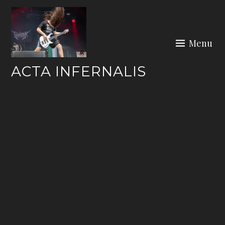
Skip
to
content
Menu
ACTA INFERNALIS