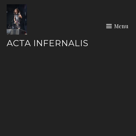
Skip
to
content
Menu
ACTA INFERNALIS