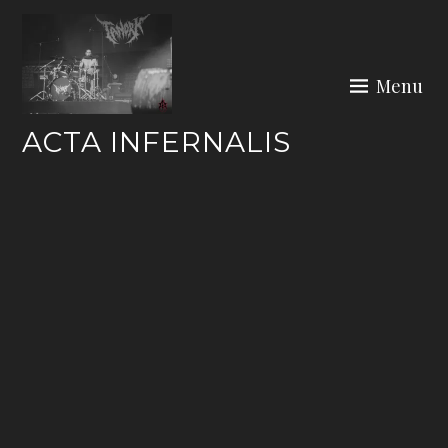
Skip
to
content
Menu
ACTA INFERNALIS