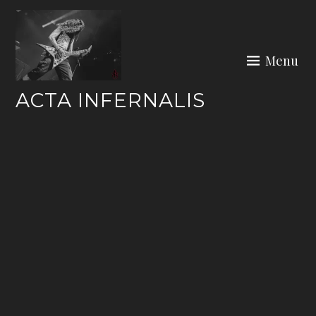
Skip
to
content
Menu
ACTA INFERNALIS