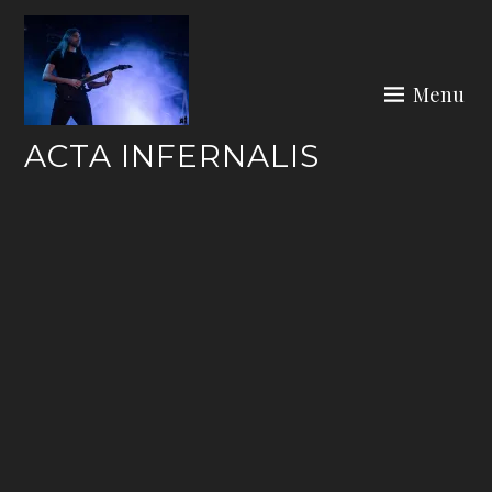
Skip
to
content
Menu
ACTA INFERNALIS