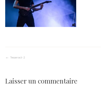
Navigation
Tesseract-2
de
Laisser un commentaire
l’article