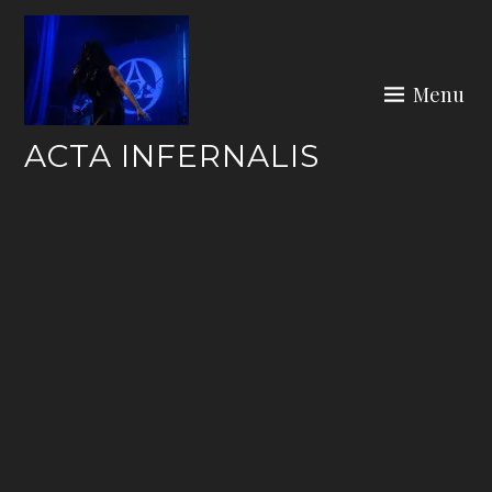
Skip
to
content
Menu
ACTA INFERNALIS