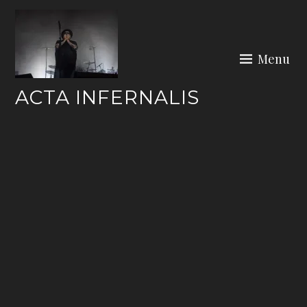
Skip
to
content
Menu
ACTA INFERNALIS