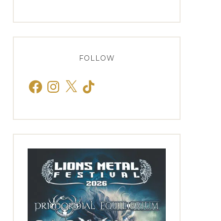
FOLLOW
Facebook
Instagram
X
TikTok