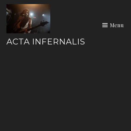
Skip
to
content
Menu
ACTA INFERNALIS