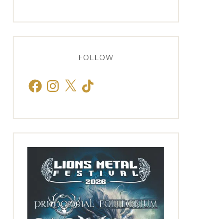
FOLLOW
Facebook
Instagram
X
TikTok