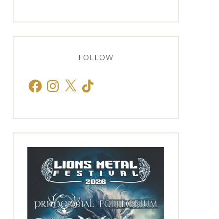
FOLLOW
Facebook
Instagram
X
TikTok