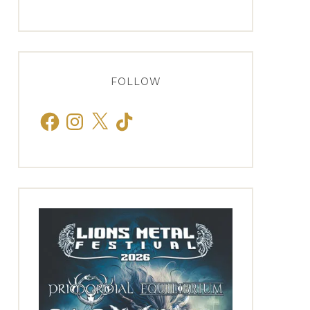
FOLLOW
Facebook
Instagram
X
TikTok