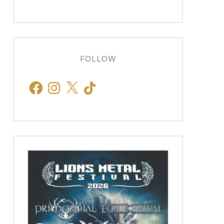
FOLLOW
Facebook
Instagram
X
TikTok