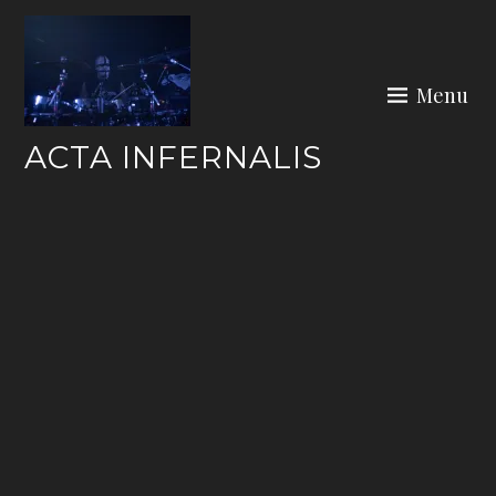
Skip
to
content
Menu
ACTA INFERNALIS