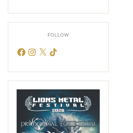
FOLLOW
Facebook
Instagram
X
TikTok