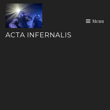
Skip
to
content
Menu
ACTA INFERNALIS