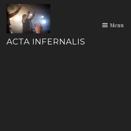
Skip
to
content
Menu
ACTA INFERNALIS